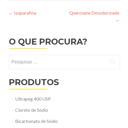
Navegação
←
Isoparafina
Querosene Desodorizado
→
de
Post
O QUE PROCURA?
Pesquisar
por:
PRODUTOS
Ultrapeg 400 USP
Cloreto de Sódio
Bicarbonato de Sódio