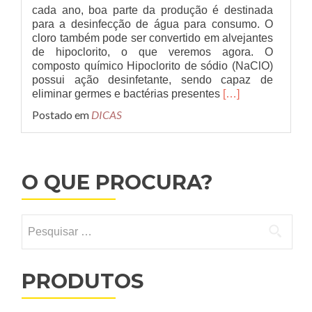
cada ano, boa parte da produção é destinada
para a desinfecção de água para consumo. O
cloro também pode ser convertido em alvejantes
de hipoclorito, o que veremos agora. O
composto químico Hipoclorito de sódio (NaClO)
possui ação desinfetante, sendo capaz de
Leia
eliminar germes e bactérias presentes
[…]
mais
Postado em
DICAS
sobreUso
do
Cloro!
O QUE PROCURA?
Pesquisar
por:
PRODUTOS