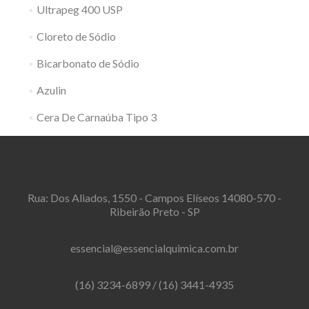
Ultrapeg 400 USP
Cloreto de Sódio
Bicarbonato de Sódio
Azulin
Cera De Carnaúba Tipo 3
Rua: Dos Aliados, 1550 - Campos Elíseos 14080-570 -
Ribeirão Preto - SP
essencial@essencialquimica.com.br
(16) 3234-6899
/
(16) 3441-4935