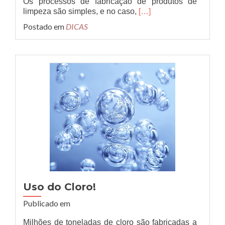
Os processos de fabricação de produtos de
Leia
limpeza são simples, e no caso,
[…]
mais
Postado em
DICAS
sobreRenda
Extra!
Uso do Cloro!
Publicado em
Milhões de toneladas de cloro são fabricadas a