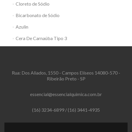
Cloreto de Sódio
Bicarbonato de Sódio
Azulin
Cera De Carnaúba Tipo 3
Rua: Dos Aliados, 1550 - Campos Elíseos 14080-570 -
Ribeirão Preto - SP
essencial@essencialquimica.com.br
(16) 3234-6899
/
(16) 3441-4935