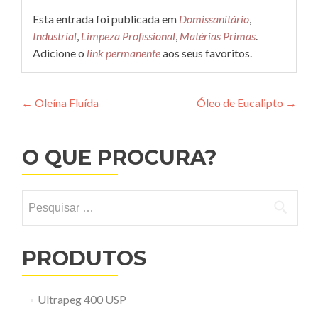
Esta entrada foi publicada em
Domissanitário
,
Industrial
,
Limpeza Profissional
,
Matérias Primas
.
Adicione o
link permanente
aos seus favoritos.
Navegação
←
Oleína Fluída
Óleo de Eucalipto
→
de
Post
O QUE PROCURA?
Pesquisar
por:
PRODUTOS
Ultrapeg 400 USP