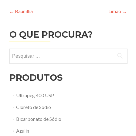
Navegação
←
Baunilha
Limão
→
de
Post
O QUE PROCURA?
Pesquisar
por:
PRODUTOS
Ultrapeg 400 USP
Cloreto de Sódio
Bicarbonato de Sódio
Azulin