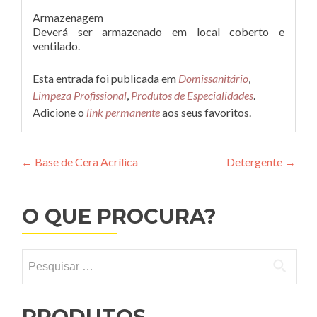
Armazenagem
Deverá ser armazenado em local coberto e
ventilado.
Esta entrada foi publicada em
Domissanitário
,
Limpeza Profissional
,
Produtos de Especialidades
.
Adicione o
link permanente
aos seus favoritos.
Navegação
←
Base de Cera Acrílica
Detergente
→
de
Post
O QUE PROCURA?
Pesquisar
por:
PRODUTOS