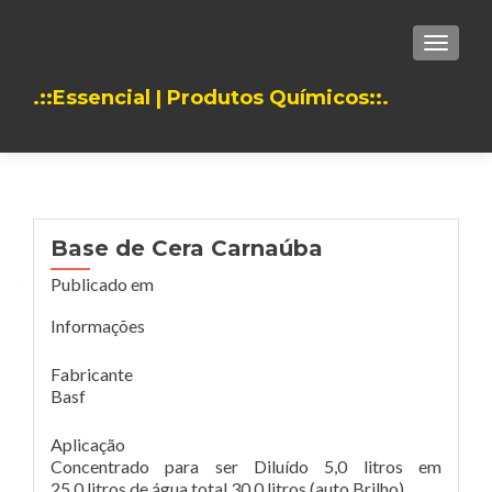
TOGGLE
.::Essencial | Produtos Químicos::.
Base de Cera Carnaúba
Publicado em
Informações
Fabricante
Basf
Aplicação
Concentrado para ser Diluído 5,0 litros em
25,0 litros de água total 30,0 litros (auto Brilho)