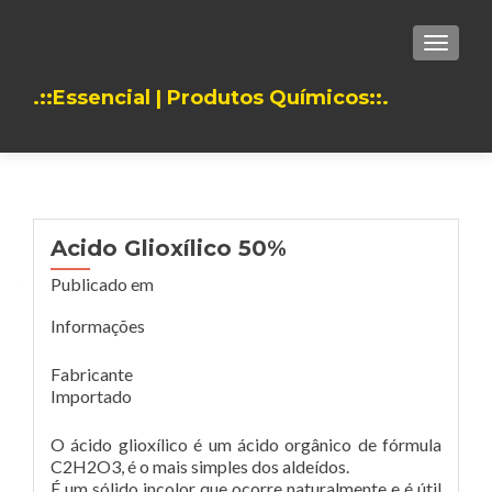
TOGGLE
.::Essencial | Produtos Químicos::.
Acido Glioxílico 50%
Publicado em
Informações
Fabricante
Importado
O ácido glioxílico é um ácido orgânico de fórmula
C2H2O3, é o mais simples dos aldeídos.
É um sólido incolor que ocorre naturalmente e é útil