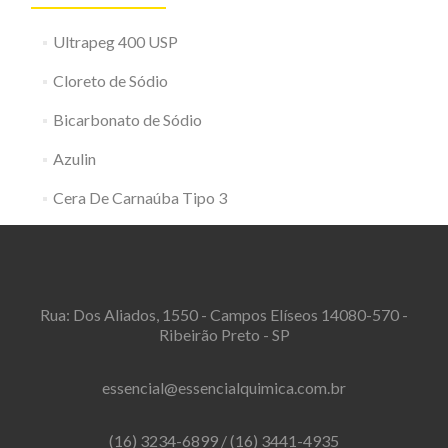
Ultrapeg 400 USP
Cloreto de Sódio
Bicarbonato de Sódio
Azulin
Cera De Carnaúba Tipo 3
Rua: Dos Aliados, 1550 - Campos Elíseos 14080-570 -
Ribeirão Preto - SP
essencial@essencialquimica.com.br
(16) 3234-6899
/
(16) 3441-4935