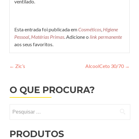
ventilado.
Esta entrada foi publicada em
Cosméticos
,
Higiene
Pessoal
,
Matérias Primas
. Adicione o
link permanente
aos seus favoritos.
Navegação
←
Zic’s
AlcoolCeto 30/70
→
de
Post
O QUE PROCURA?
Pesquisar
por:
PRODUTOS